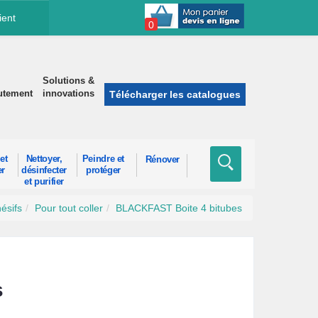
ient
0
Solutions &
utement
innovations
Télécharger les catalogues
et
Nettoyer,
Peindre et
Rénover
er
désinfecter
protéger
et purifier
ésifs
Pour tout coller
BLACKFAST Boite 4 bitubes
s