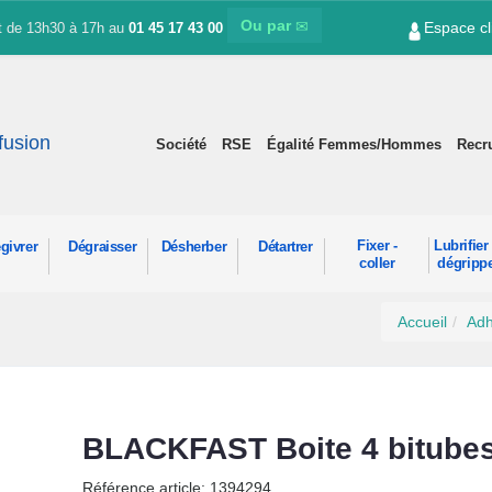
Ou par
Espace cl
et de 13h30 à 17h au
01 45 17 43 00
ffusion
Société
RSE
Égalité Femmes/Hommes
Recr
Fixer -
Lubrifier 
givrer
Dégraisser
Désherber
Détartrer
coller
dégripp
Accueil
Adh
BLACKFAST Boite 4 bitube
Référence article: 1394294