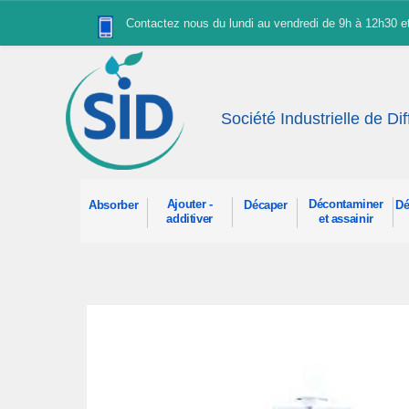
Panneau de gestion des cookies
Contactez nous du lundi au vendredi de 9h à 12h30 
Société Industrielle de Di
Ajouter -
Décontaminer
Absorber
Décaper
Dé
additiver
et assainir