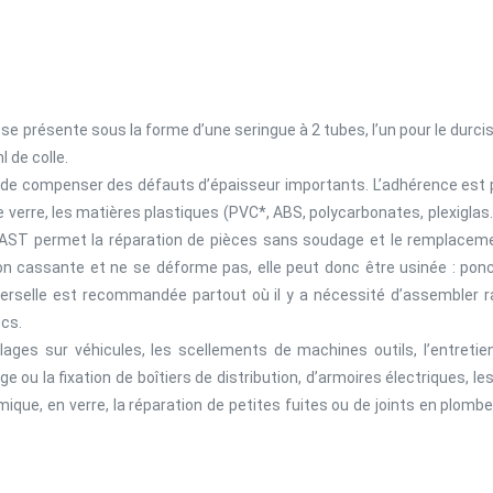
e présente sous la forme d’une seringue à 2 tubes, l’un pour le durciss
 de colle.
t de compenser des défauts d’épaisseur importants. L’adhérence est 
 verre, les matières plastiques (PVC*, ABS, polycarbonates, plexiglas…),
FAST permet la réparation de pièces sans soudage et le remplacemen
on cassante et ne se déforme pas, elle peut donc être usinée : pon
iverselle est recommandée partout où il y a nécessité d’assembler
ocs.
ages sur véhicules, les scellements de machines outils, l’entretien 
 ou la fixation de boîtiers de distribution, d’armoires électriques, les
mique, en verre, la réparation de petites fuites ou de joints en plomb