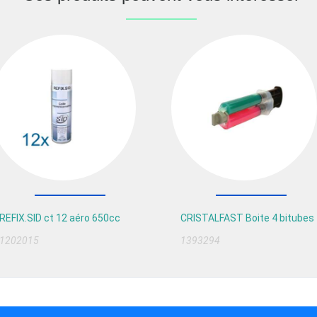
REFIX.SID ct 12 aéro 650cc
CRISTALFAST Boite 4 bitubes
1202015
1393294