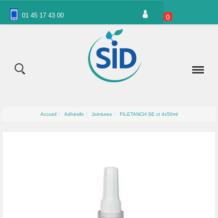
Panneau de gestion des cookies
01 45 17 43 00
0
Accueil
Adhésifs
Jointures
FILETANCH SE ct 4x50ml