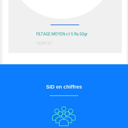
FILTAGE MOYEN ct 5 fla 50gr
1624157
SID en chiffres