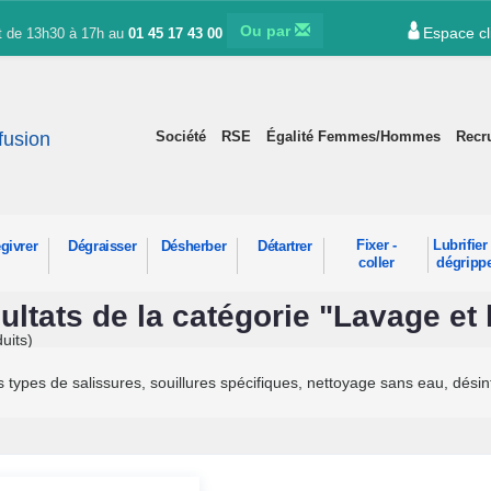
Ou par
Espace cl
et de 13h30 à 17h au
01 45 17 43 00
ffusion
Société
RSE
Égalité Femmes/Hommes
Recr
Fixer -
Lubrifier 
givrer
Dégraisser
Désherber
Détartrer
coller
dégripp
ultats de la catégorie "Lavage et
uits)
 types de salissures, souillures spécifiques, nettoyage sans eau, désin