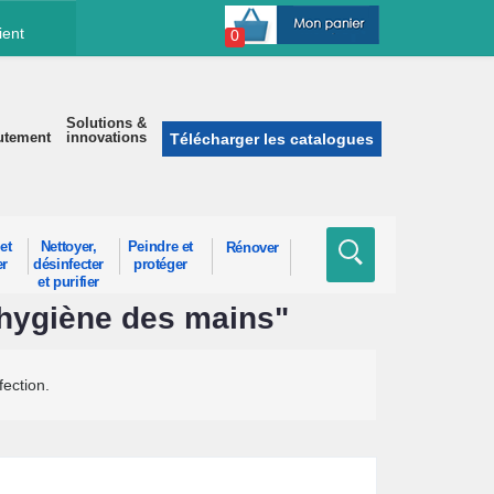
ient
0
Solutions &
utement
innovations
Télécharger les catalogues
et
Nettoyer,
Peindre et
Rénover
er
désinfecter
protéger
et purifier
 hygiène des mains"
fection.