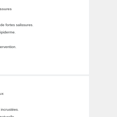
issures
de fortes salissures.
’épiderme.
tervention.
ux
t incrustées.
naturelle.