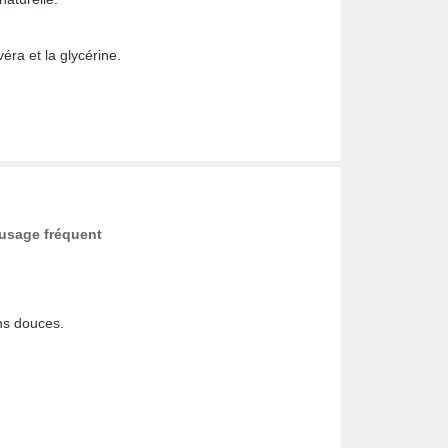
véra et la glycérine.
 usage fréquent
ins douces.