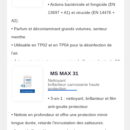
• Actions bactéricide et fongicide (EN
13697 + A1) et virucide (EN 14476 +
A2).
• Parfum et décontaminant grands volumes, senteur
menthe.
• Utilisable en TP02 et en TP04 pour la désinfection de
l’air.
• Jet sec et puissant : une pression de 3 secondes traite 50
m3.
MS MAX 31
Nettoyant
brillanteur carrosserie haute
protection
• 3-en-1 : nettoyant, brillanteur et film
anti-goutte protecteur.
• Nettoie en profondeur et offre une protection miroir
longue durée, retarde l’incrustation des salissures.