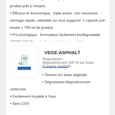
produit prêt à l’emploi.
• Efficace et économique : triple action, non moussant,
séchage rapide, utilisable sur tous supports. 1 capsule pré-
dosée = 750 ml de produit.
• Pro-écologique : formulation facilement biodégradable
(OCDE 302 B), emballage réduit et recyclable.
• Sécurisant : sans classement CLP, sans risque de contact
VEGE-ASPHALT
et utilisable en Agriculture Biologique (AB).
Dégraissant-
dégoudronnant 100 % sur base
d'origine végétale
• Solvant sur base végétale.
• Dégraissant-dégoudronnant
renforcée.
• Facilement rinçable à l'eau.
• Sans COV.