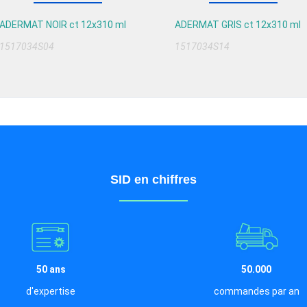
ADERMAT NOIR ct 12x310 ml
ADERMAT GRIS ct 12x310 ml
1517034S04
1517034S14
SID en chiffres
50 ans
50.000
d'expertise
commandes par an