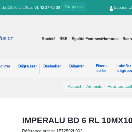
Ou par
Espace cl
et de 13h30 à 17h au
01 45 17 43 00
ffusion
Société
RSE
Égalité Femmes/Hommes
Recr
Fixer -
Lubrifier 
givrer
Dégraisser
Désherber
Détartrer
coller
dégripp
Accueil
Adhésifs
Pour tout col
IMPERALU BD 6 RL 10MX1
Référence article: 1E72502L002