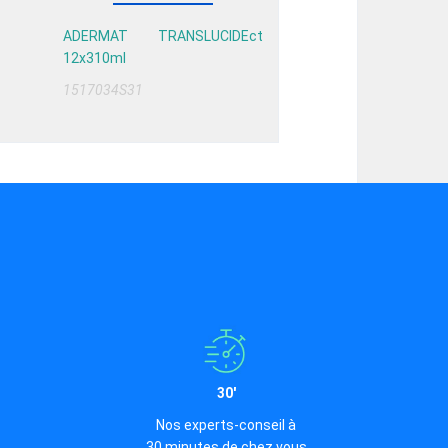
ADERMAT TRANSLUCIDEct
12x310ml
1517034S31
30'
Nos experts-conseil à
30 minutes de chez vous