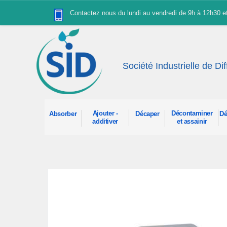
Panneau de gestion des cookies
Contactez nous du lundi au vendredi de 9h à 12h30 
Société Industrielle de Di
Ajouter -
Décontaminer
Absorber
Décaper
Dé
additiver
et assainir