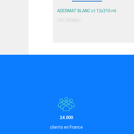
ADERMAT BLANC ct 12x310 ml
1517034S01
24.000
clients en France