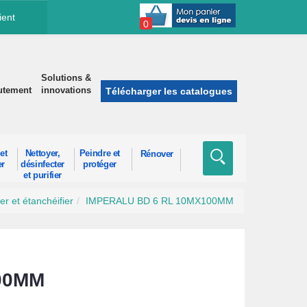
ient
0
Solutions &
utement
innovations
Télécharger les catalogues
et
Nettoyer,
Peindre et
Rénover
er
désinfecter
protéger
et purifier
ler et étanchéifier
IMPERALU BD 6 RL 10MX100MM
00MM