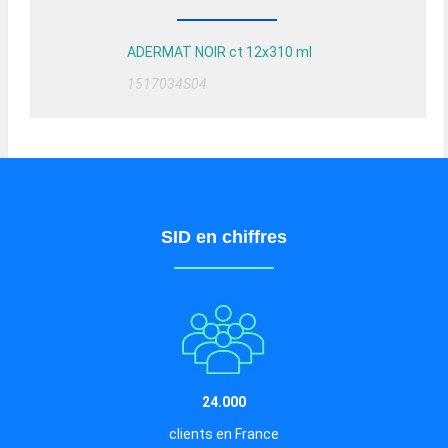
ADERMAT NOIR ct 12x310 ml
1517034S04
SID en chiffres
24.000
clients en France