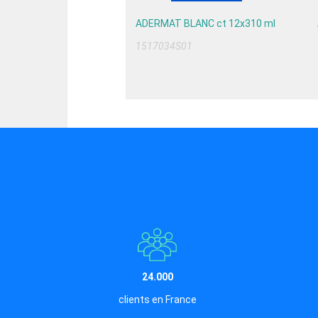
ADERMAT BLANC ct 12x310 ml
1517034S01
24.000
clients en France