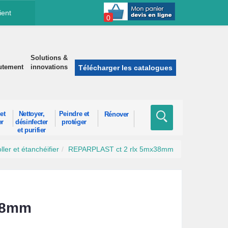
ient
0
Solutions &
utement
innovations
Télécharger les catalogues
et
Nettoyer,
Peindre et
Rénover
er
désinfecter
protéger
et purifier
ller et étanchéifier
REPARPLAST ct 2 rlx 5mx38mm
38mm