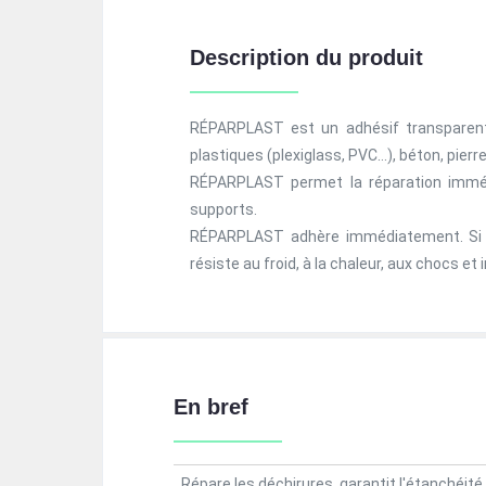
Description du produit
RÉPARPLAST est un adhésif transparent u
plastiques (plexiglass, PVC…), béton, pierre, 
RÉPARPLAST permet la réparation immédi
supports.
RÉPARPLAST adhère immédiatement. Si n
résiste au froid, à la chaleur, aux chocs et
En bref
Répare les déchirures, garantit l'étanchéit