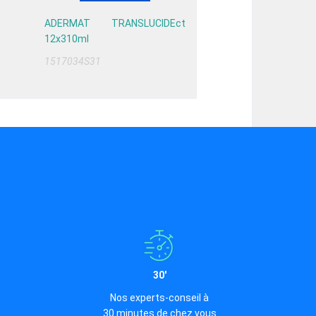
ADERMAT TRANSLUCIDEct
12x310ml
1517034S31
30'
Nos experts-conseil à
30 minutes de chez vous