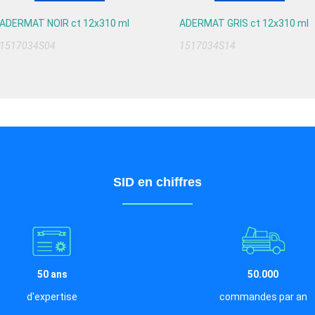
ADERMAT NOIR ct 12x310 ml
ADERMAT GRIS ct 12x310 ml
1517034S04
1517034S14
SID en chiffres
50 ans
50.000
d'expertise
commandes par an