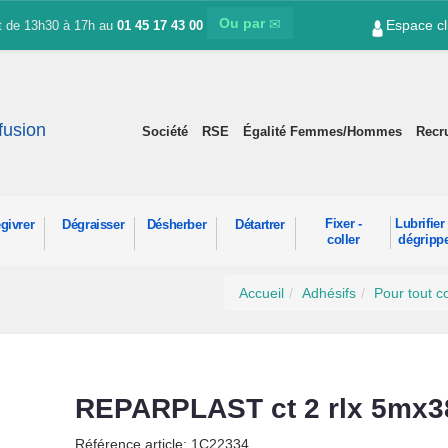
Ou par
Espace cl
et de 13h30 à 17h au
01 45 17 43 00
ffusion
Société
RSE
Égalité Femmes/Hommes
Recr
Fixer -
Lubrifier 
givrer
Dégraisser
Désherber
Détartrer
coller
dégripp
Accueil
Adhésifs
Pour tout co
REPARPLAST ct 2 rlx 5mx
Référence article: 1C22334