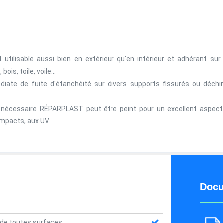
tilisable aussi bien en extérieur qu'en intérieur et adhérant sur 
bois, toile, voile…
ate de fuite d'étanchéité sur divers supports fissurés ou déchi
écessaire RÉPARPLAST peut être peint pour un excellent aspect
 impacts, aux UV.
Docu
é de toutes surfaces.