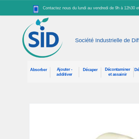
Panneau de gestion des cookies
Contactez nous du lundi au vendredi de 9h à 12h30 
Société Industrielle de Di
Ajouter -
Décontaminer
Absorber
Décaper
Dé
additiver
et assainir