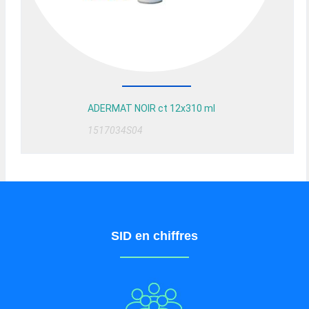
ADERMAT NOIR ct 12x310 ml
1517034S04
SID en chiffres