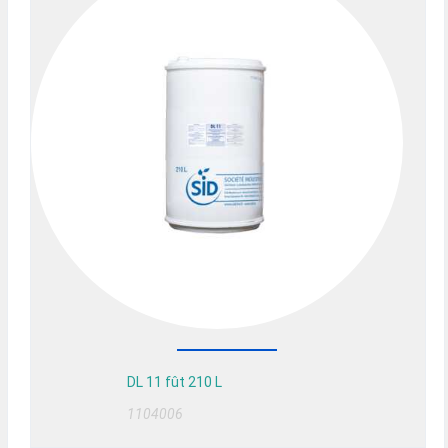
DL 11 fût 210 L
1104006