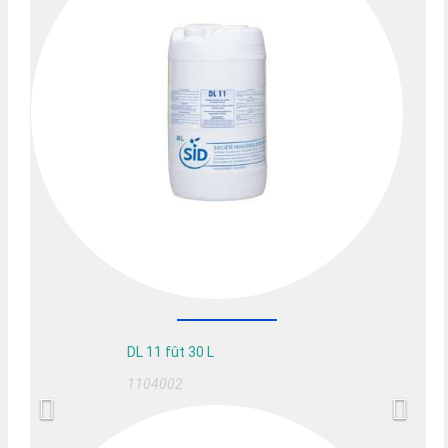
DL 11 fût 30 L
1104002