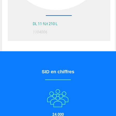
DL 11 fût 210 L
1104006
SID en chiffres
24.000