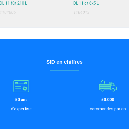
DL 11 fût 210 L
DL 11 ct 6x5 L
1104006
1104013
SID en chiffres
50 ans
50.000
d'expertise
commandes par an