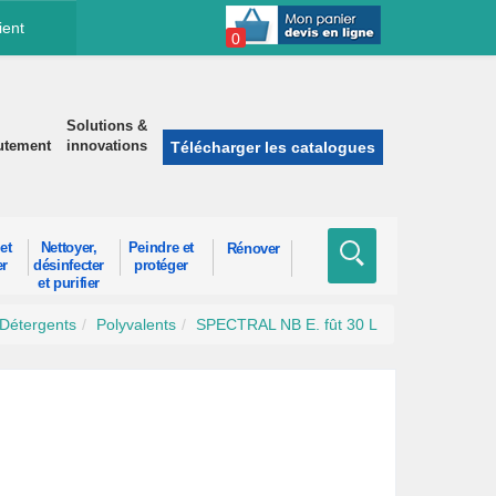
ient
0
Solutions &
utement
innovations
Télécharger les catalogues
et
Nettoyer,
Peindre et
Rénover
er
désinfecter
protéger
et purifier
Détergents
Polyvalents
SPECTRAL NB E. fût 30 L