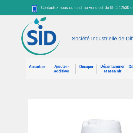
Panneau de gestion des cookies
Contactez nous du lundi au vendredi de 9h à 12h30 
Société Industrielle de Di
Ajouter -
Décontaminer
Absorber
Décaper
Dé
additiver
et assainir