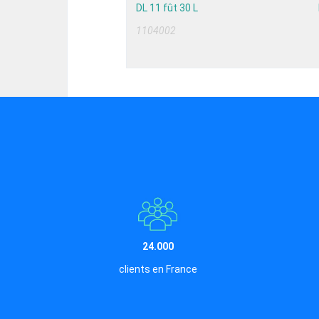
DL 11 fût 30 L
1104002
24.000
clients en France