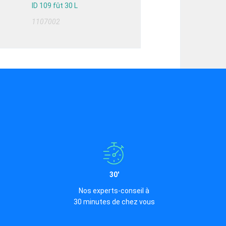
ID 109 fût 30 L
1107002
30'
Nos experts-conseil à
30 minutes de chez vous