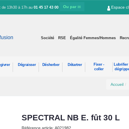
Ou par
Espace cl
et de 13h30 à 17h au
01 45 17 43 00
ffusion
Société
RSE
Égalité Femmes/Hommes
Recr
Fixer -
Lubrifier 
givrer
Dégraisser
Désherber
Détartrer
coller
dégripp
Accueil
SPECTRAL NB E. fût 30 L
Référence article: A021982