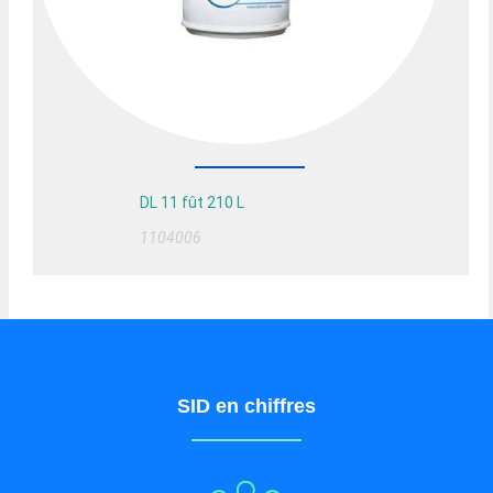
DL 11 fût 210 L
1104006
SID en chiffres