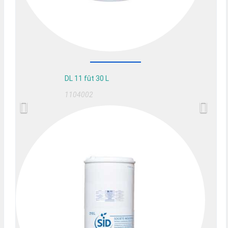
DL 11 fût 30 L
1104002