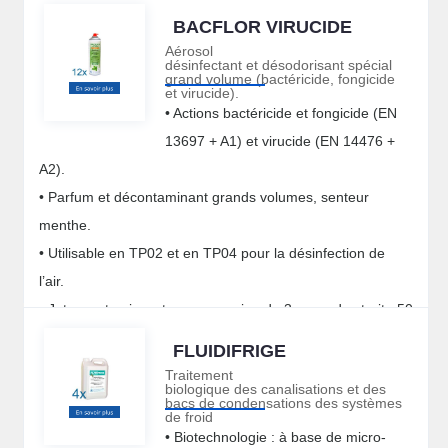
BACFLOR VIRUCIDE
Aérosol
désinfectant et désodorisant spécial
grand volume (bactéricide, fongicide
et virucide).
• Actions bactéricide et fongicide (EN
13697 + A1) et virucide (EN 14476 +
A2).
• Parfum et décontaminant grands volumes, senteur
menthe.
• Utilisable en TP02 et en TP04 pour la désinfection de
l’air.
• Jet sec et puissant : une pression de 3 secondes traite 50
m3.
FLUIDIFRIGE
Traitement
biologique des canalisations et des
bacs de condensations des systèmes
de froid
• Biotechnologie : à base de micro-