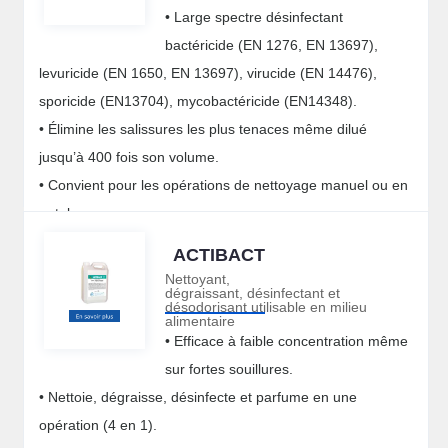
• Large spectre désinfectant
bactéricide (EN 1276, EN 13697),
levuricide (EN 1650, EN 13697), virucide (EN 14476),
sporicide (EN13704), mycobactéricide (EN14348).
• Élimine les salissures les plus tenaces même dilué
jusqu’à 400 fois son volume.
• Convient pour les opérations de nettoyage manuel ou en
autolaveuse.
• Assure une propreté et une hygiène optimales.
ACTIBACT
Nettoyant,
dégraissant, désinfectant et
désodorisant utilisable en milieu
alimentaire
• Efficace à faible concentration même
sur fortes souillures.
• Nettoie, dégraisse, désinfecte et parfume en une
opération (4 en 1).