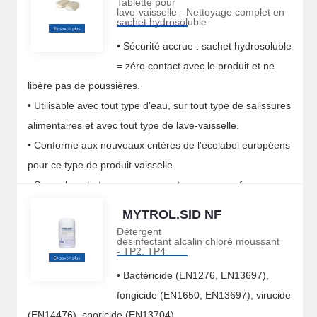
Tablette pour
lave-vaisselle - Nettoyage complet en
sachet hydrosoluble
• Sécurité accrue : sachet hydrosoluble
= zéro contact avec le produit et ne
libère pas de poussières.
• Utilisable avec tout type d’eau, sur tout type de salissures
alimentaires et avec tout type de lave-vaisselle.
• Conforme aux nouveaux critères de l'écolabel européens
pour ce type de produit vaisselle.
• Sans phosphate, sans conservateur, sans parfum, sans
colorant, sans résidu …
MYTROL.SID NF
Détergent
désinfectant alcalin chloré moussant
- TP2, TP4
• Bactéricide (EN1276, EN13697),
fongicide (EN1650, EN13697), virucide
(EN14476), sporicide (EN13704).