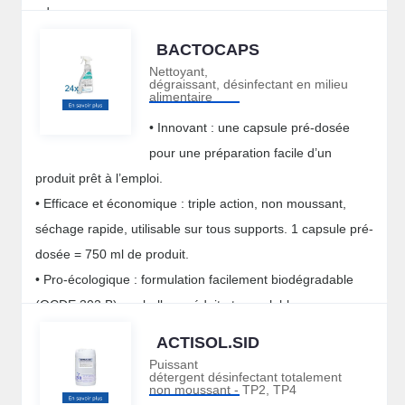
odeurs.
• Utilisable en milieu alimentaire, en agriculture biologique,
BACTOCAPS
en cosmétique.
Nettoyant,
dégraissant, désinfectant en milieu
alimentaire
• Innovant : une capsule pré-dosée
pour une préparation facile d’un
produit prêt à l’emploi.
• Efficace et économique : triple action, non moussant,
séchage rapide, utilisable sur tous supports. 1 capsule pré-
dosée = 750 ml de produit.
• Pro-écologique : formulation facilement biodégradable
(OCDE 302 B), emballage réduit et recyclable.
• Sécurisant : sans classement CLP, sans risque de contact
ACTISOL.SID
et utilisable en Agriculture Biologique (AB).
Puissant
détergent désinfectant totalement
non moussant - TP2, TP4