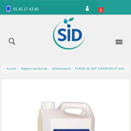
Panneau de gestion des cookies
01 45 17 43 00
0
Accueil
Hygiène bactéricide
Désinfectants
FORCE 3D NSF S/PARFUM CT 4x5L