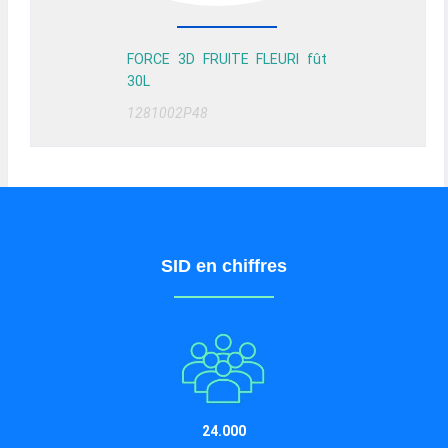
FORCE 3D FRUITE FLEURI fût
30L
1281002P48
SID en chiffres
24.000