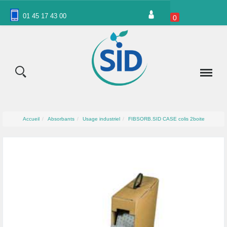
Panneau de gestion des cookies
01 45 17 43 00
0
Accueil
Absorbants
Usage industriel
FIBSORB.SID CASE colis 2boite