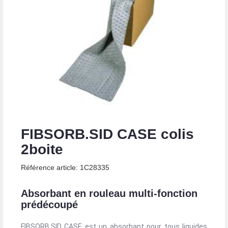
FIBSORB.SID CASE colis
2boite
Référence article: 1C28335
Absorbant en rouleau multi-fonction
prédécoupé
FIBSORB.SID CASE est un absorbant pour tous liquides