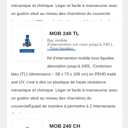
mécanique et chimique. Léger et facile à manoeuvrer avec
un guidon situé au niveau des charnières du couvercle.
Les roues de 200 mm de diamètre possèdent un bandage
caoutchouc ultra silencieux et confortable.
MOB 240 TL
Contenu :
Bac mobile
d'intervention sur roue jusqu'à 240 L
* 50 feuilles blanches 350 g/m² hydrophobes en PP (40 x
- Tous liquides
50 cm)
Kit d'intervention mobile tous liquides
* 6 boudins absorbants blancs hydrophobes, enveloppe en
absorption jusqu'à 240L. Conteneur
polyester et intérieur en PP (120 x 8 cm de diamètre)
bleu (TL) (dimensions ~ 58 x 73 x 108 cm) en PEHD traité
* 6 coussins absorbants blancs hydrophobes, enveloppe et
anti UV, c'est à dire un plastique de haute résistance
intérieur PP (46 x 46 x 5 cm)
mécanique et chimique. Léger et facile à manoeuvrer avec
* 10 essuyeurs - 1 paire de gants - 1 paire de lunettes
un guidon situé au niveau des charnières du
* 4 sacs à déchets
couvercleEquipé de manière à permettre à 2 intervenants
Capacité d'absorption : 138 L max
d'opérer.
Poids : 20 kg environ
MOB 240 CH