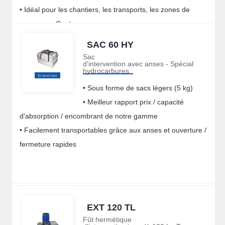
• Idéal pour les chantiers, les transports, les zones de
pompage.. Contenu :
* 30 feuilles grises 350 gr/m2, universelles en PP (40 x 50
SAC 60 HY
cm) –
Sac
d'intervention avec anses - Spécial
* 2 boudins gris universels, enveloppe et intérieur en PP
hydrocarbures
(120 cm x 8 cm de diamètre). –
• Sous forme de sacs légers (5 kg)
* 2 coussins gris universels, enveloppe et intérieur en PP
• Meilleur rapport prix / capacité
(46 x 46 x 5 cm) –
d'absorption / encombrant de notre gamme
* 2 sacs pour collecter les déchets avec clips pour
• Facilement transportables grâce aux anses et ouverture /
fermeture. –
fermeture rapides
* 1 paire de gants –
Capacité d'absorption : 62 L max -
Poids : 5,5 kg environ
EXT 120 TL
Fût hermétique