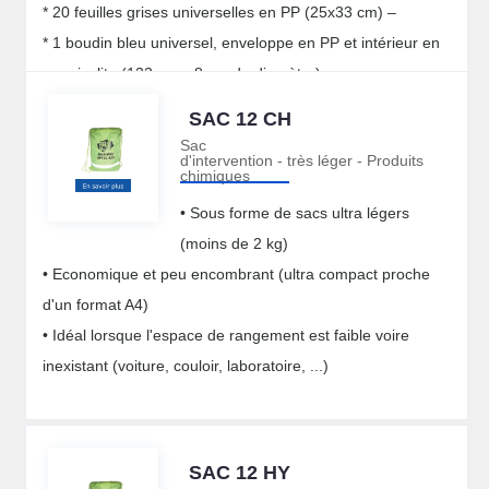
* 20 feuilles grises universelles en PP (25x33 cm) –
* 1 boudin bleu universel, enveloppe en PP et intérieur en
vermiculite (122 cm x 8 cm de diamètre) –
* 1 sac en PE pour collecter les déchets avec clips pour
SAC 12 CH
fermeture – c
Sac
d'intervention - très léger - Produits
Capacité d'absorption : 11 litres max –
chimiques
Poids : 1,5 kg environ
• Sous forme de sacs ultra légers
(moins de 2 kg)
• Economique et peu encombrant (ultra compact proche
d'un format A4)
• Idéal lorsque l'espace de rangement est faible voire
inexistant (voiture, couloir, laboratoire, ...)
SAC 12 HY