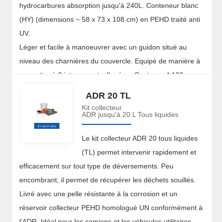
hydrocarbures absorption jusqu'à 240L. Conteneur blanc
(HY) (dimensions ~ 58 x 73 x 108 cm) en PEHD traité anti
UV.
Léger et facile à manoeuvrer avec un guidon situé au
niveau des charnières du couvercle. Equipé de manière à
permettre à 2 intervenants d'opérer. Contenu : * 120
feuilles blanches 350 g/m² hydrophobes en PP (40 x 50
ADR 20 TL
cm) – * 8 boudins absorbants blancs hydrophobes,
Kit collecteur
ADR jusqu'à 20 L Tous liquides
enveloppe en polyester et intérieur en PP (120 x 8 cm de
diamètre) – * 8 coussins absorbants blancs hydrophobes,
Le kit collecteur ADR 20 tous liquides
enveloppe et intérieur PP (46 x 46 x 5 cm) – * 20
(TL) permet intervenir rapidement et
essuyeurs - 1 paire de gants - 1 paire de lunettes – * 4
efficacement sur tout type de déversements. Peu
sacs à déchets – Capacité d'absorption : 248 L max Poids :
encombrant, il permet de récupérer les déchets souillés.
37 kg environ
Livré avec une pelle résistante à la corrosion et un
réservoir collecteur PEHD homologué UN conformément à
l’ADR. Idéal pour les camions et les véhicules utilitaires