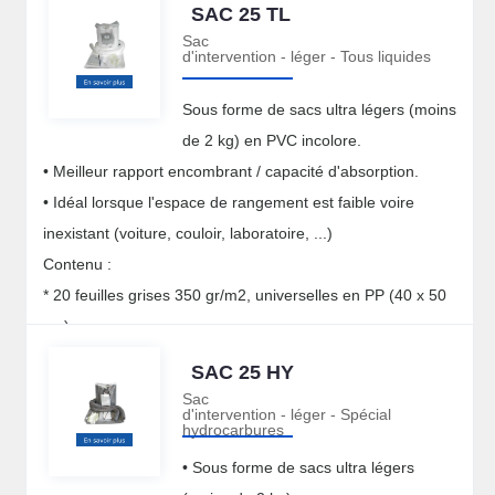
SAC 25 TL
* 1 rouleau (38 cm x 18 m) de feuilles blanches
Sac
d'intervention - léger - Tous liquides
hydrophobes en PP, prédécoupées –
* 1 rouleau (38 cm x 18 m) de feuilles blanches
Sous forme de sacs ultra légers (moins
hydrophobes en PP, prédécoupées –
de 2 kg) en PVC incolore.
* 5 boudins blancs hydrophobes, enveloppe en PP et
• Meilleur rapport encombrant / capacité d'absorption.
intérieur en PP (122 cm x 8 cm de diamètre) –
• Idéal lorsque l'espace de rangement est faible voire
* 4 coussins blancs hydrophobes, enveloppe et intérieur en
inexistant (voiture, couloir, laboratoire, ...)
PP (30,5 x 30,5 x 2,5 cm) –
Contenu :
* 5 sacs pour collecter les déchets avec clips pour
* 20 feuilles grises 350 gr/m2, universelles en PP (40 x 50
fermeture –
cm) –
Capacité d'absorption : 56 L max
* 2 boudins gris universels, enveloppe et intérieur en PP
Poids : 18 kg environ
SAC 25 HY
(120 cm x 8 cm de diamètre). –
Sac
d'intervention - léger - Spécial
* 1 sac pour collecter les déchets avec clips pour
hydrocarbures
fermeture. –
• Sous forme de sacs ultra légers
* 1 paire de gants –