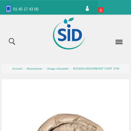
Panneau de gestion des cookies
01 45 17 43 00
0
Accueil
Absorbants
Usage industriel
BOUDIN ABSORBANT CART 37M