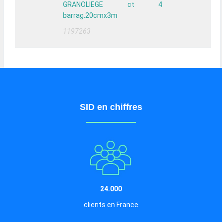
GRANOLIEGE ct 4
barrag.20cmx3m
1197263
SID en chiffres
24.000
clients en France