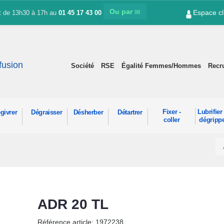
Ou par
Espace cl
et de 13h30 à 17h au
01 45 17 43 00
ffusion
Société
RSE
Égalité Femmes/Hommes
Recr
Fixer -
Lubrifier 
givrer
Dégraisser
Désherber
Détartrer
coller
dégripp
ADR 20 TL
Référence article: 1972238