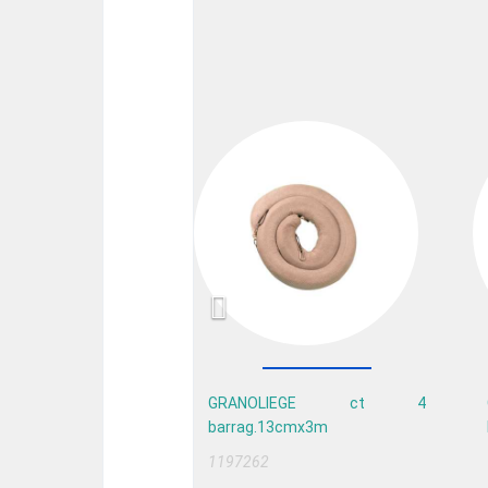
Previous
GRANOLIEGE ct 4
barrag.13cmx3m
1197262