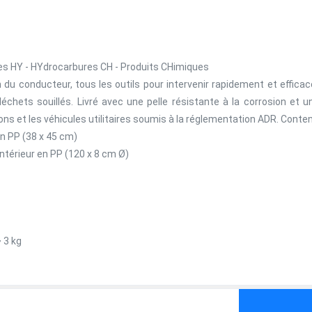
ides HY - HYdrocarbures CH - Produits CHimiques
n du conducteur, tous les outils pour intervenir rapidement et effi
échets souillés. Livré avec une pelle résistante à la corrosion et
ns et les véhicules utilitaires soumis à la réglementation ADR. Conten
en PP (38 x 45 cm)
intérieur en PP (120 x 8 cm Ø)
 3 kg