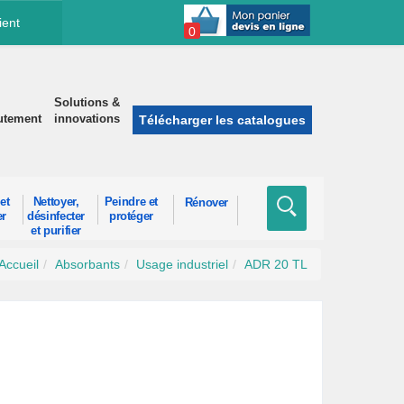
ient
0
Solutions &
utement
innovations
Télécharger les catalogues
et
Nettoyer,
Peindre et
Rénover
er
désinfecter
protéger
et purifier
Accueil
Absorbants
Usage industriel
ADR 20 TL