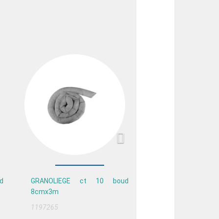
Next
d
GRANOLIEGE ct 10 boud
8cmx3m
1197265