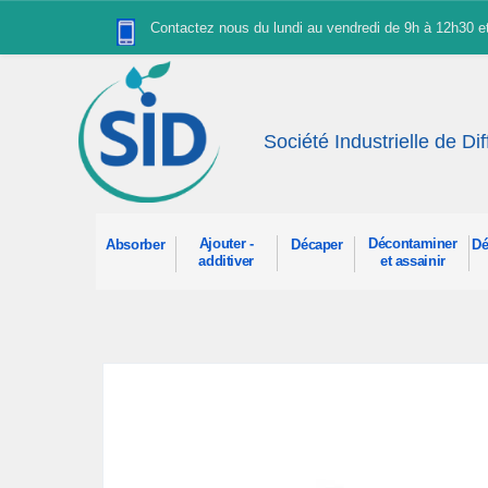
Panneau de gestion des cookies
Contactez nous du lundi au vendredi de 9h à 12h30 
Société Industrielle de Di
Ajouter -
Décontaminer
Absorber
Décaper
Dé
additiver
et assainir