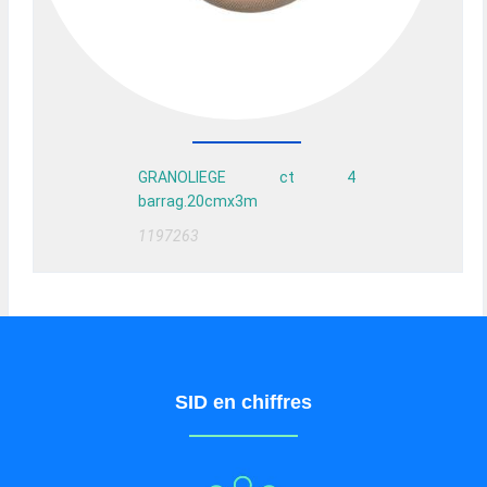
GRANOLIEGE ct 4
barrag.20cmx3m
1197263
SID en chiffres