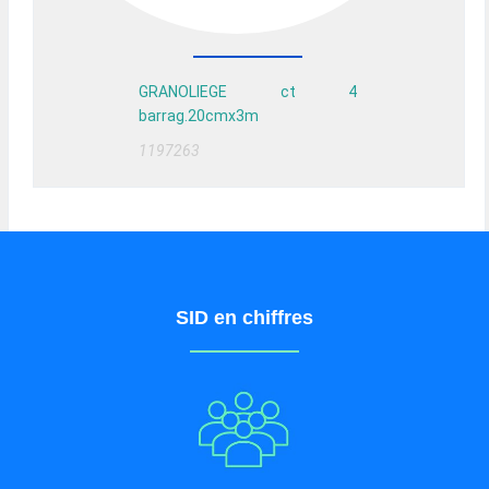
GRANOLIEGE ct 4
barrag.20cmx3m
1197263
SID en chiffres