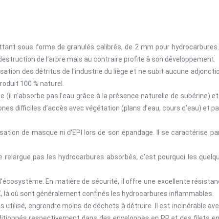
tant sous forme de granulés calibrés, de 2 mm pour hydrocarbures. 
estruction de l'arbre mais au contraire profite à son développement.
sation des détritus de l'industrie du liège et ne subit aucune adjoncti
roduit 100 % naturel.
il n'absorbe pas l'eau grâce à la présence naturelle de subérine) e
ones difficiles d’accès avec végétation (plans d’eau, cours d’eau) et 
isation de masque ni d'EPI lors de son épandage. Il se caractérise par 
e relargue pas les hydrocarbures absorbés, c'est pourquoi les quel
l'écosystème. En matière de sécurité, il offre une excellente résistanc
 là où sont généralement confinés les hydrocarbures inflammables.
is utilisé, engrendre moins de déchets à détruire. Il est incinérable
ditionnés respectivement dans des enveloppes en PP et des filets e