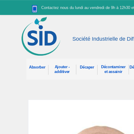
Panneau de gestion des cookies
Contactez nous du lundi au vendredi de 9h à 12h30 
Société Industrielle de Di
Ajouter -
Décontaminer
Absorber
Décaper
Dé
additiver
et assainir