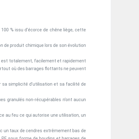
100 % issu d'écorce de chêne liège, cette
on de produit chimique lors de son évolution
t est totalement, facilement et rapidement
partout où des barrages flottants ne peuvent
sa simplicité d’utilisation et sa facilité de
ques granulés non-récupérables n’ont aucun
e au feu ce qui autorise une utilisation, un
 avec un taux de cendres extrêmement bas de
n PE sous forme de boudins et barrages de