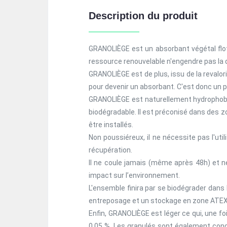
Description du produit
GRANOLIÈGE est un absorbant végétal flot
ressource renouvelable n'engendre pas la d
GRANOLIÈGE est de plus, issu de la revalori
pour devenir un absorbant. C'est donc un p
GRANOLIÈGE est naturellement hydrophobe (
biodégradable. Il est préconisé dans des z
être installés.
Non poussiéreux, il ne nécessite pas l'util
récupération.
Il ne coule jamais (même après 48h) et n
impact sur l’environnement.
L'ensemble finira par se biodégrader dans 
entreposage et un stockage en zone ATEX,
Enfin, GRANOLIÈGE est léger ce qui, une fo
0,05 %. Les granulés sont également con