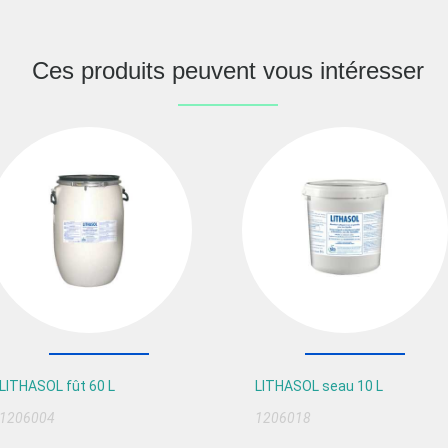
Ces produits peuvent vous intéresser
LITHASOL fût 60 L
LITHASOL seau 10 L
1206004
1206018