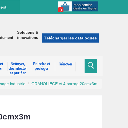
ient
0
Solutions &
utement
innovations
Télécharger les catalogues
et
Nettoyer,
Peindre et
Rénover
er
désinfecter
protéger
et purifier
sage industriel
GRANOLIEGE ct 4 barrag.20cmx3m
20cmx3m