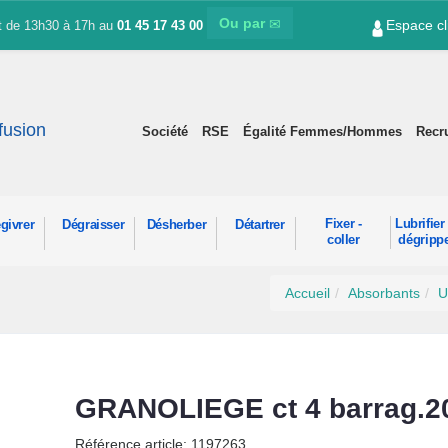
Ou par
Espace cl
et de 13h30 à 17h au
01 45 17 43 00
ffusion
Société
RSE
Égalité Femmes/Hommes
Recr
Fixer -
Lubrifier 
givrer
Dégraisser
Désherber
Détartrer
coller
dégripp
Accueil
Absorbants
U
GRANOLIEGE ct 4 barrag.
Référence article: 1197263