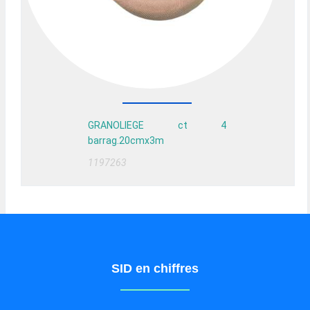
GRANOLIEGE ct 4
barrag.20cmx3m
1197263
SID en chiffres